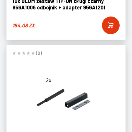
10x BLUM zestaw TIP-ON długi czarny
956A1006 odbojnik + adapter 956A1201
194,08
ZŁ
(0)