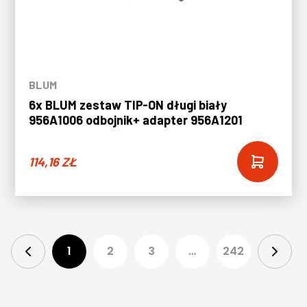
BLUM
6x BLUM zestaw TIP-ON długi biały
956A1006 odbojnik+ adapter 956A1201
114,16
ZŁ
1
2
3
…
242