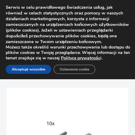
Serwis w celu prawidłowego świadczenia usług, jak
również w celach statystycznych oraz pomocy w naszych
działaniach marketingowych, korzysta z informacji
zamieszczanych na urządzeniach końcowych użytkowników
(plików cookies). Jeżeli w ustawieniach przeglądarki
dopuściłeś przechowywanie plików cookies, będą one
zamieszczone w Twoim urządzeniu końcowym.
Możesz także określić warunki przechowywania lub dostępu do
plików cookies w Twojej przeglądarce. Więcej informacji na ten
temat znajduje się w naszej
Polityce prywatnośc
i.
Strona główna
Sklep
Zawiasy
Akceptuję wszystkie
Ustawienia cookie
10x BLUM zestaw TIP-ON długi szary 956A1006 odbojnik+
adapter 956A1201