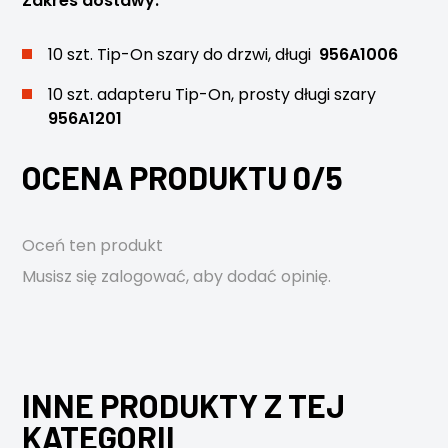
Zakres dostawy:
10 szt. Tip-On szary do drzwi, długi
956A1006
10 szt. adapteru Tip-On, prosty długi szary
956A1201
OCENA PRODUKTU 0/5
Oceń ten produkt
Musisz się
zalogować
, aby dodać opinię.
INNE PRODUKTY Z TEJ
KATEGORII