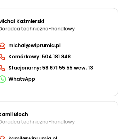
Michał Kaźmierski
Doradca techniczno-handlowy
michal@wiprumia.pl
Komórkowy: 504 181 848
Stacjonarny: 58 671 55 55 wew. 13
WhatsApp
Kamil Bloch
Doradca techniczno-handlowy
kamil@wiprumia.pl