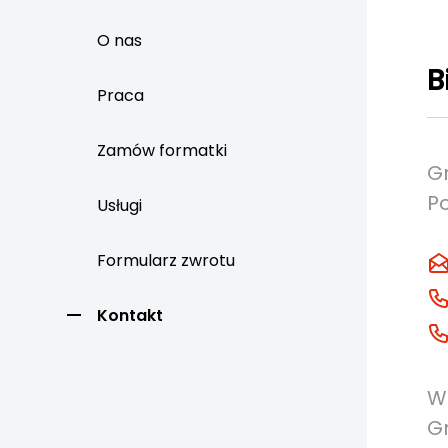
O nas
B
Praca
Zamów formatki
G
Po
Usługi
Formularz zwrotu
Kontakt
WI
G