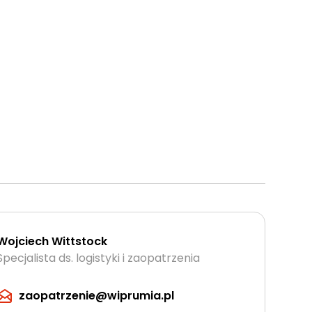
Wojciech Wittstock
Specjalista ds. logistyki i zaopatrzenia
zaopatrzenie@wiprumia.pl