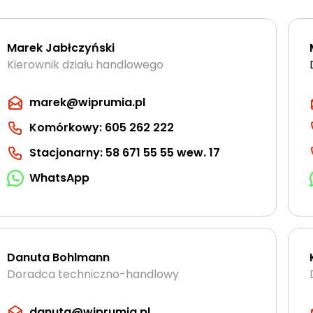
Marek Jabłczyński
Kierownik działu handlowego
marek@wiprumia.pl
Komórkowy: 605 262 222
Stacjonarny: 58 671 55 55 wew. 17
WhatsApp
Danuta Bohlmann
Doradca techniczno-handlowy
danuta@wiprumia.pl