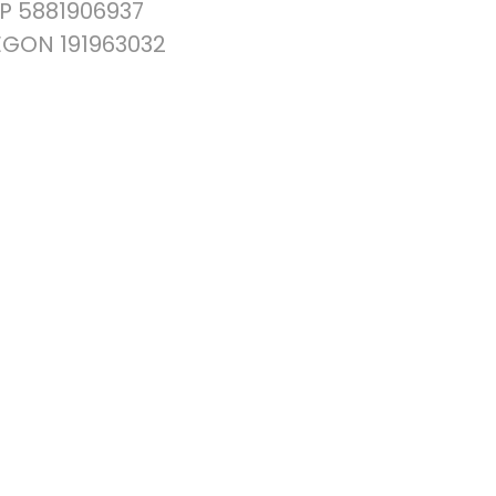
IP 5881906937
EGON 191963032