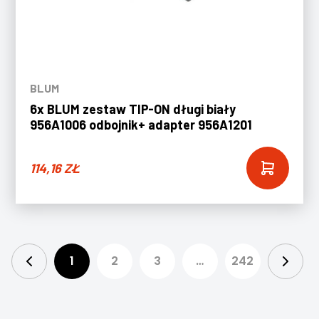
BLUM
6x BLUM zestaw TIP-ON długi biały
956A1006 odbojnik+ adapter 956A1201
114,16
ZŁ
1
2
3
…
242