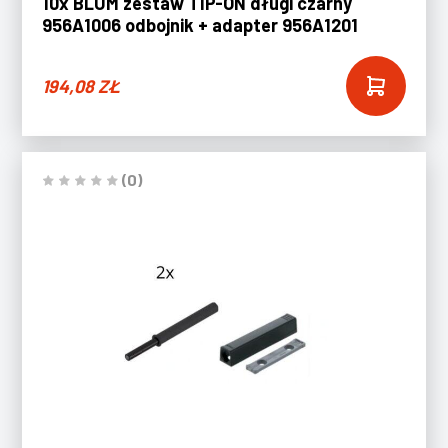
10x BLUM zestaw TIP-ON długi czarny
956A1006 odbojnik + adapter 956A1201
194,08
ZŁ
(0)