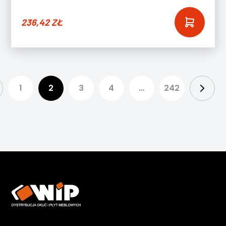
236,42
ZŁ
1
2
3
4
…
242