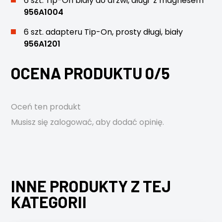
6 szt. Tip-On biały do drzwi, długi z magnesem
956A1004
6 szt. adapteru Tip-On, prosty długi, biały
956A1201
OCENA PRODUKTU 0/5
Oceń ten produkt
Musisz się
zalogować
, aby dodać opinię.
INNE PRODUKTY Z TEJ
KATEGORII