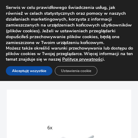
Serwis w celu prawidłowego świadczenia usług, jak
również w celach statystycznych oraz pomocy w naszych
działaniach marketingowych, korzysta z informacji
zamieszczanych na urządzeniach końcowych użytkowników
(plików cookies). Jeżeli w ustawieniach przeglądarki
dopuściłeś przechowywanie plików cookies, będą one
zamieszczone w Twoim urządzeniu końcowym.
Możesz także określić warunki przechowywania lub dostępu do
plików cookies w Twojej przeglądarce. Więcej informacji na ten
temat znajduje się w naszej
Polityce prywatnośc
i.
Strona główna
Sklep
Zawiasy
Akceptuję wszystkie
Ustawienia cookie
6x BLUM zestaw TIP-ON długi biały 956A1004 magnes +
adapter 956A1201