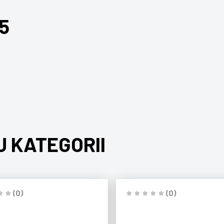
5
J KATEGORII
(0)
(0)