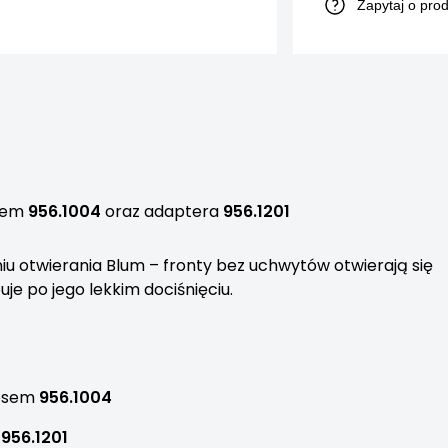
Zapytaj o pro
esem
956.1004
oraz adaptera
956.1201
 otwierania Blum – fronty bez uchwytów otwierają się
je po jego lekkim dociśnięciu.
nesem
956.1004
y
956.1201