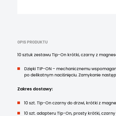
OPIS PRODUKTU
10 sztuk zestawu Tip-On krótki, czarny z magn
Dzięki TIP-ON – mechanicznemu wspomaganiu
po delikatnym naciśnięciu. Zamykanie następu
Zakres dostawy:
10 szt. Tip-On czarny do drzwi, krótki z mag
10 szt. adapteru Tip-On, prosty krótki, czarn