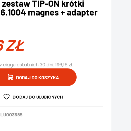
 zestaw TIP-ON krótki
56.1004 magnes + adapter
6
ZŁ
w ciągu ostatnich 30 dni:
196,16
zł
.
DODAJ DO KOSZYKA
DODAJ DO ULUBIONYCH
BLU003585