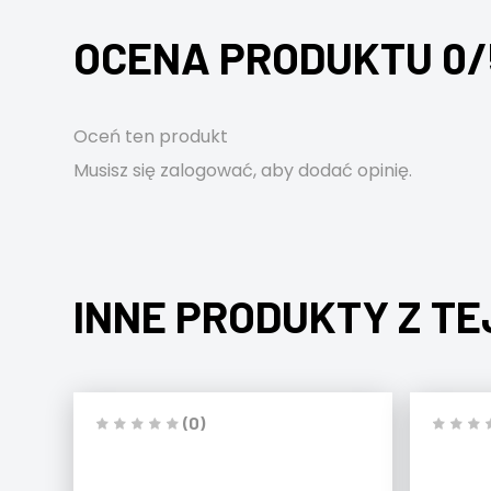
OCENA PRODUKTU 0/
Oceń ten produkt
Musisz się
zalogować
, aby dodać opinię.
INNE PRODUKTY Z TE
(0)