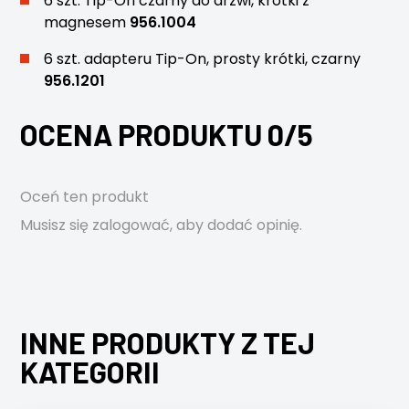
6 szt. Tip-On czarny do drzwi, krótki z
magnesem
956.1004
6 szt. adapteru Tip-On, prosty krótki, czarny
956.1201
OCENA PRODUKTU 0/5
Oceń ten produkt
Musisz się
zalogować
, aby dodać opinię.
INNE PRODUKTY Z TEJ
KATEGORII