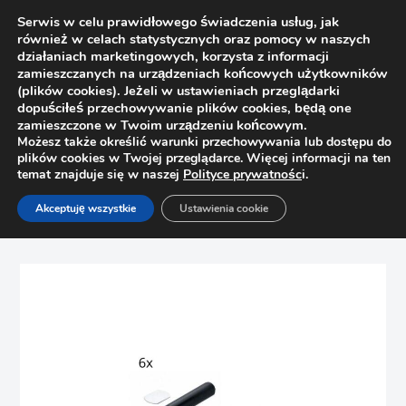
Serwis w celu prawidłowego świadczenia usług, jak
również w celach statystycznych oraz pomocy w naszych
działaniach marketingowych, korzysta z informacji
zamieszczanych na urządzeniach końcowych użytkowników
(plików cookies). Jeżeli w ustawieniach przeglądarki
dopuściłeś przechowywanie plików cookies, będą one
zamieszczone w Twoim urządzeniu końcowym.
Możesz także określić warunki przechowywania lub dostępu do
plików cookies w Twojej przeglądarce. Więcej informacji na ten
temat znajduje się w naszej
Polityce prywatnośc
i.
Strona główna
Sklep
Zawiasy
Akceptuję wszystkie
Ustawienia cookie
6x BLUM zestaw TIP-ON krótki czarny 956.1004 magnes +
adapter 956.1201