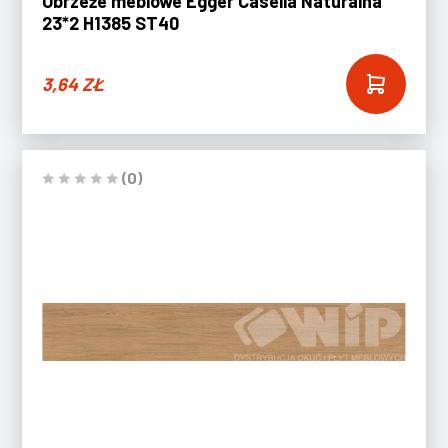
Obrzeże meblowe Egger Casella Naturalna
23*2 H1385 ST40
3,64
ZŁ
(0)