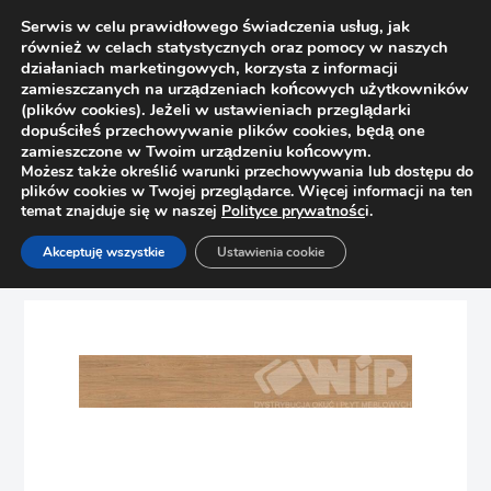
Serwis w celu prawidłowego świadczenia usług, jak
również w celach statystycznych oraz pomocy w naszych
działaniach marketingowych, korzysta z informacji
zamieszczanych na urządzeniach końcowych użytkowników
(plików cookies). Jeżeli w ustawieniach przeglądarki
dopuściłeś przechowywanie plików cookies, będą one
zamieszczone w Twoim urządzeniu końcowym.
Możesz także określić warunki przechowywania lub dostępu do
plików cookies w Twojej przeglądarce. Więcej informacji na ten
temat znajduje się w naszej
Polityce prywatnośc
i.
Strona główna
Sklep
Bez kategorii
Akceptuję wszystkie
Ustawienia cookie
Obrzeże meblowe Egger Casella Naturalna 43*2 H1385 ST40