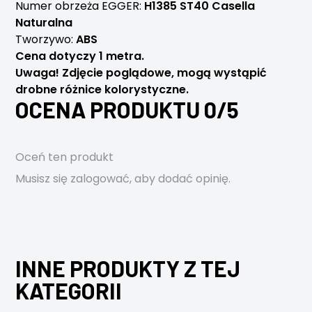
Numer obrzeża EGGER:
H1385 ST40 Casella
Naturalna
Tworzywo:
ABS
Cena dotyczy 1 metra.
Uwaga! Zdjęcie poglądowe, mogą wystąpić
drobne różnice kolorystyczne.
OCENA PRODUKTU 0/5
Oceń ten produkt
Musisz się
zalogować
, aby dodać opinię.
INNE PRODUKTY Z TEJ
KATEGORII