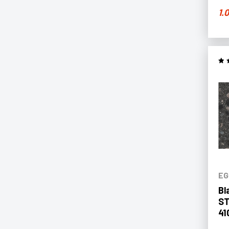
1.
EG
Bl
ST
41