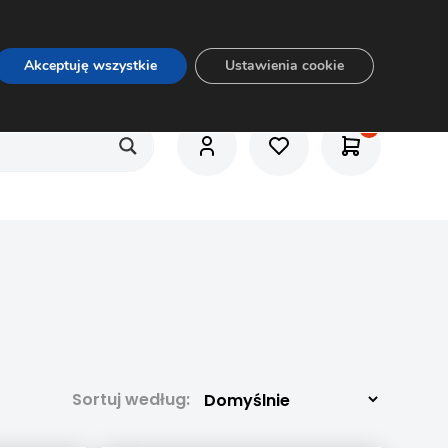
O nas
Usługi
Praca
Aktualności
E-rozkrój
Akceptuję wszystkie
Ustawienia cookie
1
Sortuj według: