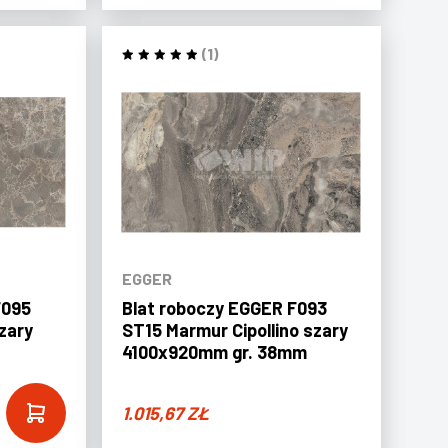
(1)
EGGER
F095
Blat roboczy EGGER F093
zary
ST15 Marmur Cipollino szary
4100x920mm gr. 38mm
1.015,67
ZŁ