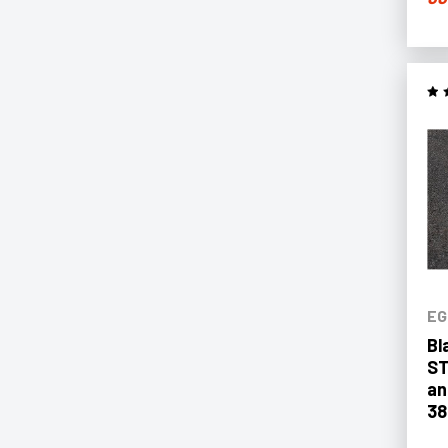
EG
Bl
ST
an
3