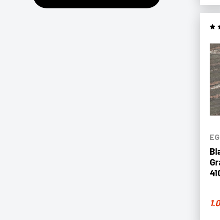
EG
Bl
Gr
41
1.