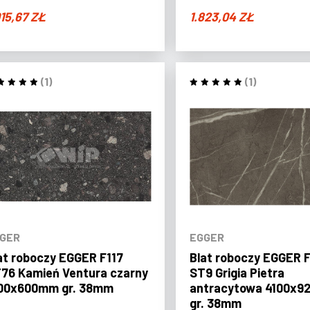
015,67
ZŁ
1.823,04
ZŁ
(1)
(1)
GER
EGGER
at roboczy EGGER F117
Blat roboczy EGGER 
76 Kamień Ventura czarny
ST9 Grigia Pietra
00x600mm gr. 38mm
antracytowa 4100x
gr. 38mm