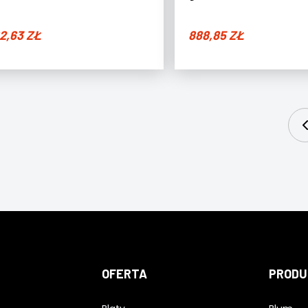
2,63
ZŁ
888,85
ZŁ
OFERTA
PRODU