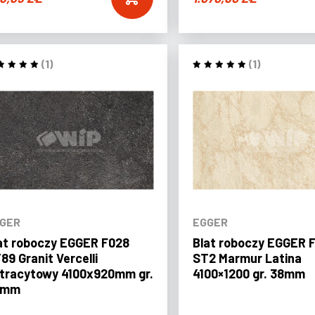
(1)
(1)
GER
EGGER
at roboczy EGGER F028
Blat roboczy EGGER 
89 Granit Vercelli
ST2 Marmur Latina
tracytowy 4100x920mm gr.
4100×1200 gr. 38mm
8mm