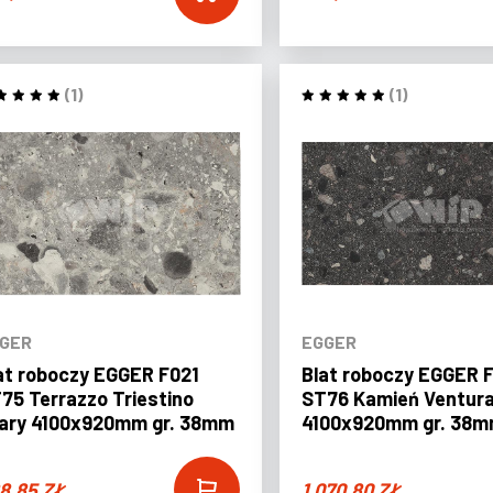
(1)
(1)
GER
EGGER
at roboczy EGGER F021
Blat roboczy EGGER F
75 Terrazzo Triestino
ST76 Kamień Ventura
ary 4100x920mm gr. 38mm
4100x920mm gr. 38
8,85
ZŁ
1.070,80
ZŁ