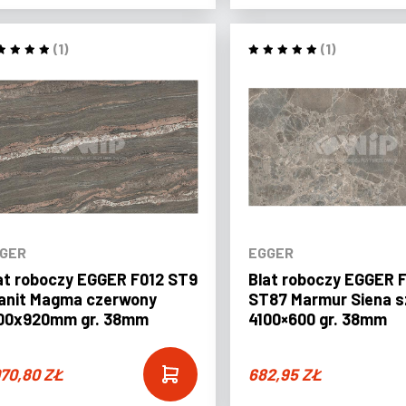
(1)
(1)
GER
EGGER
at roboczy EGGER F012 ST9
Blat roboczy EGGER 
anit Magma czerwony
ST87 Marmur Siena s
00x920mm gr. 38mm
4100×600 gr. 38mm
070,80
ZŁ
682,95
ZŁ