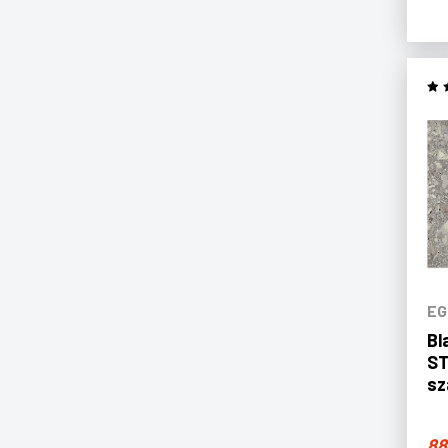
EG
Bl
ST
sz
88