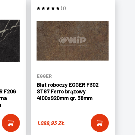
(1)
EGGER
Blat roboczy EGGER F302
R F206
ST87 Ferro brązowy
rna
4100x920mm gr. 38mm
m
1.099,93
ZŁ