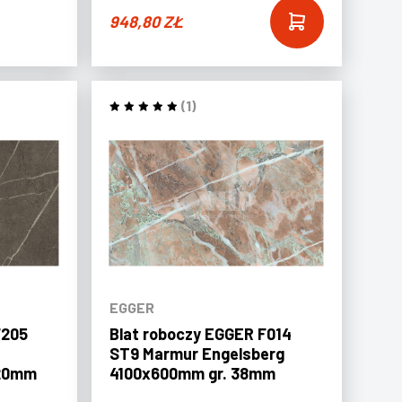
948,80
ZŁ
(1)
EGGER
F205
Blat roboczy EGGER F014
ST9 Marmur Engelsberg
920mm
4100x600mm gr. 38mm