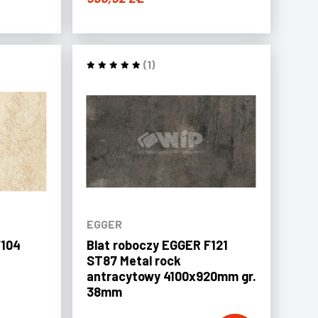
(1)
EGGER
F104
Blat roboczy EGGER F121
ST87 Metal rock
antracytowy 4100x920mm gr.
38mm