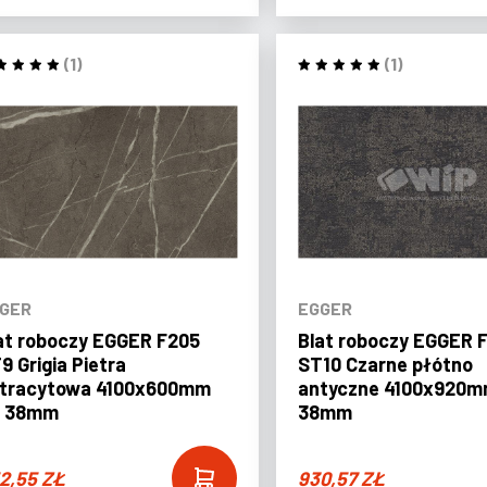
(1)
(1)
GER
EGGER
at roboczy EGGER F205
Blat roboczy EGGER 
9 Grigia Pietra
ST10 Czarne płótno
tracytowa 4100x600mm
antyczne 4100x920mm
. 38mm
38mm
2,55
ZŁ
930,57
ZŁ