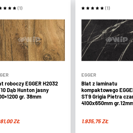
(1)
(1)
GER
EGGER
at roboczy EGGER H2032
Blat z laminatu
10 Dąb Hunton jasny
kompaktowego EGGE
00×1200 gr. 38mm
ST9 Grigia Pietra cza
4100x650mm gr.12m
981,00
ZŁ
1.935,75
ZŁ