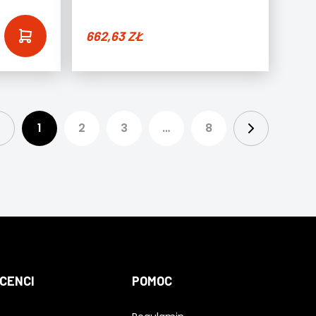
662,63
ZŁ
1
2
3
…
8
CENCI
POMOC