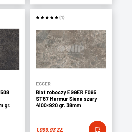
(1)
EGGER
F508
Blat roboczy EGGER F095
ST87 Marmur Siena szary
 gr.
4100×920 gr. 38mm
1.099,93
ZŁ