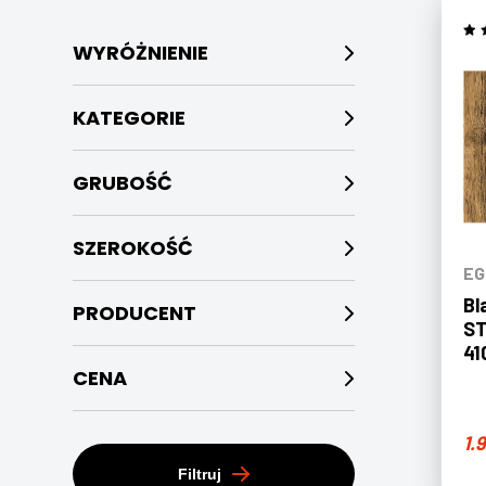
WYRÓŻNIENIE
KATEGORIE
GRUBOŚĆ
SZEROKOŚĆ
EG
Bl
PRODUCENT
ST
41
CENA
1.
Filtruj