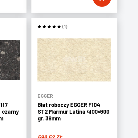
(1)
EGGER
117
Blat roboczy EGGER F104
 czarny
ST2 Marmur Latina 4100×600
mm
gr. 38mm
598,52
ZŁ