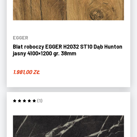
EGGER
Blat roboczy EGGER H2032 ST10 Dąb Hunton
jasny 4100×1200 gr. 38mm
1.981,00
ZŁ
(1)