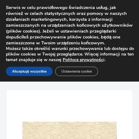
Serwis w celu prawidłowego świadczenia usług, jak
również w celach statystycznych oraz pomocy w naszych
działaniach marketingowych, korzysta z informacji
zamieszczanych na urządzeniach końcowych użytkowników
(plików cookies). Jeżeli w ustawieniach przeglądarki
dopuściłeś przechowywanie plików cookies, będą one
zamieszczone w Twoim urządzeniu końcowym.
Możesz także określić warunki przechowywania lub dostępu do
plików cookies w Twojej przeglądarce. Więcej informacji na ten
temat znajduje się w naszej
Polityce prywatnośc
i.
Strona główna
Sklep
Blaty
Akceptuję wszystkie
Ustawienia cookie
Blat roboczy EGGER F104 ST2 Marmur Latina 4100×600 gr.
38mm