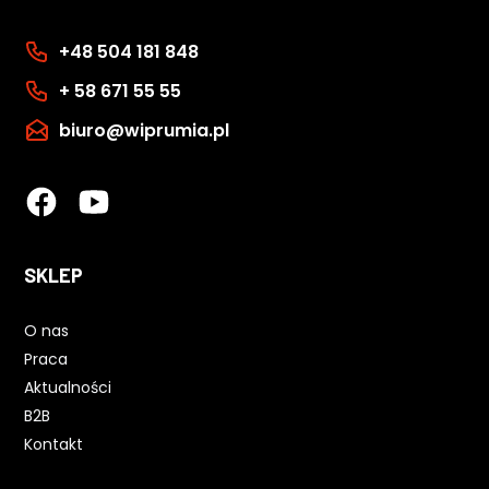
+48 504 181 848
+ 58 671 55 55
biuro@wiprumia.pl
SKLEP
O nas
Praca
Aktualności
B2B
Kontakt