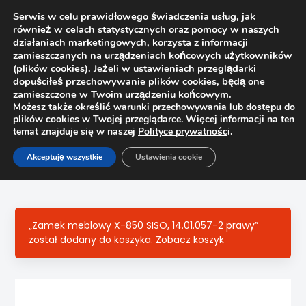
Serwis w celu prawidłowego świadczenia usług, jak
również w celach statystycznych oraz pomocy w naszych
1
działaniach marketingowych, korzysta z informacji
zamieszczanych na urządzeniach końcowych użytkowników
(plików cookies). Jeżeli w ustawieniach przeglądarki
dopuściłeś przechowywanie plików cookies, będą one
zamieszczone w Twoim urządzeniu końcowym.
Możesz także określić warunki przechowywania lub dostępu do
plików cookies w Twojej przeglądarce. Więcej informacji na ten
temat znajduje się w naszej
Polityce prywatnośc
i.
Strona główna
Sklep
Zamki
Akceptuję wszystkie
Ustawienia cookie
Zamek meblowy kwadrat 138-22 II
„Zamek meblowy X-850 SISO, 14.01.057-2 prawy”
został dodany do koszyka.
Zobacz koszyk