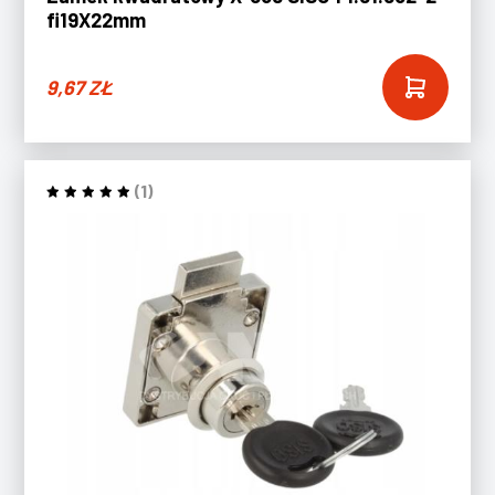
fi19X22mm
9,67
ZŁ
(1)