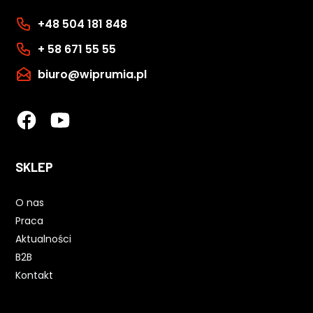
+48 504 181 848
+ 58 671 55 55
biuro@wiprumia.pl
SKLEP
O nas
Praca
Aktualności
B2B
Kontakt