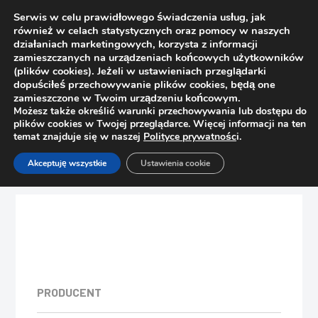
Serwis w celu prawidłowego świadczenia usług, jak
również w celach statystycznych oraz pomocy w naszych
działaniach marketingowych, korzysta z informacji
zamieszczanych na urządzeniach końcowych użytkowników
(plików cookies). Jeżeli w ustawieniach przeglądarki
dopuściłeś przechowywanie plików cookies, będą one
zamieszczone w Twoim urządzeniu końcowym.
Możesz także określić warunki przechowywania lub dostępu do
plików cookies w Twojej przeglądarce. Więcej informacji na ten
temat znajduje się w naszej
Polityce prywatnośc
i.
Strona główna
Sklep
Zamki
Akceptuję wszystkie
Ustawienia cookie
Zamek meblowy kwadrat 138-22 II
PRODUCENT