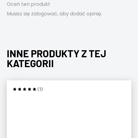
Oceń ten produkt
Musisz się
zalogować
, aby dodać opinię.
INNE PRODUKTY Z TEJ
KATEGORII
(1)