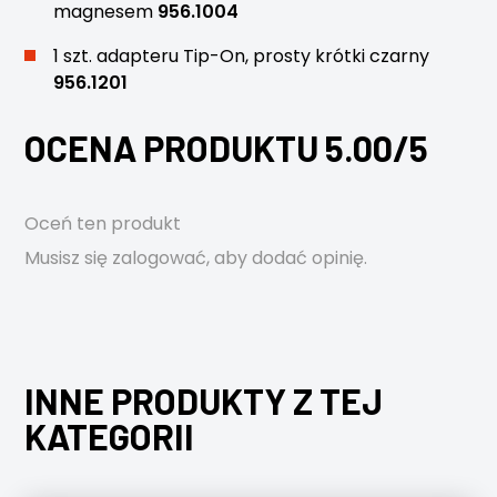
magnesem
956.1004
1 szt. adapteru Tip-On, prosty krótki czarny
956.1201
OCENA PRODUKTU 5.00/5
Oceń ten produkt
Musisz się
zalogować
, aby dodać opinię.
INNE PRODUKTY Z TEJ
KATEGORII