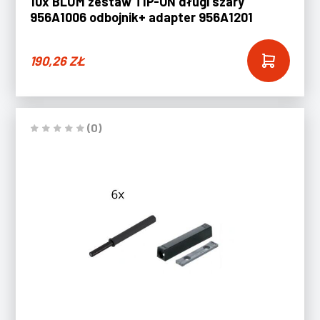
10x BLUM zestaw TIP-ON długi szary
956A1006 odbojnik+ adapter 956A1201
190,26
ZŁ
(0)