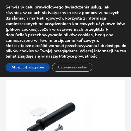
Serwis w celu prawidłowego świadczenia usług, jak
również w celach statystycznych oraz pomocy w naszych
działaniach marketingowych, korzysta z informacji
zamieszczanych na urządzeniach końcowych użytkowników
(plików cookies). Jeżeli w ustawieniach przeglądarki
dopuściłeś przechowywanie plików cookies, będą one
zamieszczone w Twoim urządzeniu końcowym.
Możesz także określić warunki przechowywania lub dostępu do
plików cookies w Twojej przeglądarce. Więcej informacji na ten
temat znajduje się w naszej
Polityce prywatnośc
i.
Strona główna
Sklep
Zawiasy
Akceptuję wszystkie
Ustawienia cookie
Zestaw Blum Tip-On 956.1004, adapter krótki czarny