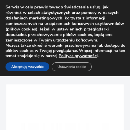
Serwis w celu prawidłowego świadczenia usług, jak
również w celach statystycznych oraz pomocy w naszych
działaniach marketingowych, korzysta z informacji
zamieszczanych na urządzeniach końcowych użytkowników
(plików cookies). Jeżeli w ustawieniach przeglądarki
dopuściłeś przechowywanie plików cookies, będą one
zamieszczone w Twoim urządzeniu końcowym.
Możesz także określić warunki przechowywania lub dostępu do
plików cookies w Twojej przeglądarce. Więcej informacji na ten
temat znajduje się w naszej
Polityce prywatnośc
i.
Strona główna
Sklep
Akceptuję wszystkie
Ustawienia cookie
Kołki, wkręty montażowe
Wkręty do drewna płyty wiórowej ocynk 3.5x30mm 500 szt