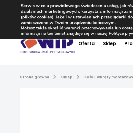
Serwis w celu prawidłowego świadczenia usług, jak r
Kontakt
+48 504 181 848
działaniach marketingowych, korzysta z informacji z
(plików cookies). Jeżeli w ustawieniach przeglądarki 
zamieszczone w Twoim urządzeniu końcowym.
Możesz także określić warunki przechowywania lub dostę
informacji na ten temat znajduje się w naszej
Polityce pr
Oferta
Sklep
Pr
Strona główna
Sklep
Kołki, wkręty montażow