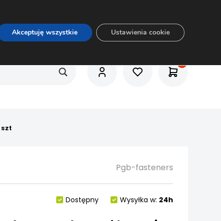
O nas
Usługi
Praca
Aktualności
E-rozkrój
Akceptuję wszystkie
Ustawienia cookie
 szt
Pgb-fasteners
Dostępny
Wysyłka w:
24h