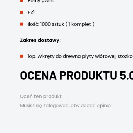
Pełny gwint
PZ1
Ilość: 1000 sztuk ( 1 komplet )
Zakres dostawy:
1op. Wkręty do drewna płyty wiórowej, stożk
OCENA PRODUKTU 5.
Oceń ten produkt
Musisz się
zalogować
, aby dodać opinię.