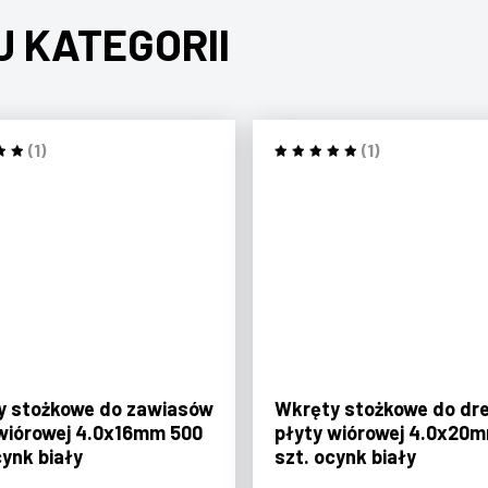
J KATEGORII
(1)
(1)
y stożkowe do zawiasów
Wkręty stożkowe do dr
wiórowej 4.0x16mm 500
płyty wiórowej 4.0x20
cynk biały
szt. ocynk biały