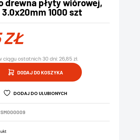
o drewna płyty wiórowej,
 3.0x20mm 1000 szt
5
ZŁ
w ciągu ostatnich 30 dni:
26,85
zł
.
DODAJ DO KOSZYKA
DODAJ DO ULUBIONYCH
ESM000009
dukt