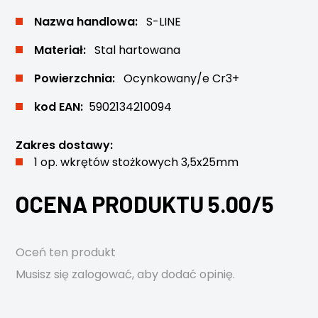
Nazwa handlowa:
S-LINE
Materiał:
Stal hartowana
Powierzchnia:
Ocynkowany/e Cr3+
kod EAN:
5902134210094
Zakres dostawy:
1 op. wkrętów stożkowych 3,5x25mm
OCENA PRODUKTU 5.00/5
Oceń ten produkt
Musisz się
zalogować
, aby dodać opinię.