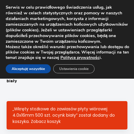
Serwis w celu prawidłowego świadczenia usług, jak
również w celach statystycznych oraz pomocy w naszych
1
działaniach marketingowych, korzysta z informacji
zamieszczanych na urządzeniach końcowych użytkowników
(plików cookies). Jeżeli w ustawieniach przeglądarki
dopuściłeś przechowywanie plików cookies, będą one
zamieszczone w Twoim urządzeniu końcowym.
Możesz także określić warunki przechowywania lub dostępu do
plików cookies w Twojej przeglądarce. Więcej informacji na ten
temat znajduje się w naszej
Polityce prywatnośc
i.
Strona główna
Sklep
Akceptuję wszystkie
Ustawienia cookie
Kołki, wkręty montażowe
Wkręty stożkowe UNIX do drewna 3.5x25mm, 500szt. ocynk
biały
„Wkręty stożkowe do zawiasów płyty wiórowej
4.0x16mm 500 szt. ocynk biały” został dodany do
koszyka.
Zobacz koszyk