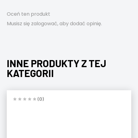
Oceń ten produkt
Musisz się
zalogować
, aby dodać opinię.
INNE PRODUKTY Z TEJ
KATEGORII
(0)