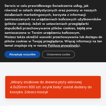
Serwis w celu prawidłowego świadczenia usług, jak
również w celach statystycznych oraz pomocy w naszych
1
działaniach marketingowych, korzysta z informacji
zamieszczanych na urządzeniach końcowych użytkowników
(plików cookies). Jeżeli w ustawieniach przeglądarki
dopuściłeś przechowywanie plików cookies, będą one
zamieszczone w Twoim urządzeniu końcowym.
Możesz także określić warunki przechowywania lub dostępu do
plików cookies w Twojej przeglądarce. Więcej informacji na ten
temat znajduje się w naszej
Polityce prywatnośc
i.
Strona główna
Sklep
Akceptuję wszystkie
Ustawienia cookie
Kołki, wkręty montażowe
Wkręty samowiercące 4×30 500szt. ocynk Matrix
„Wkręty stożkowe do drewna płyty wiórowej
4.0x20mm 500 szt. ocynk biały” został dodany do
koszyka.
Zobacz koszyk