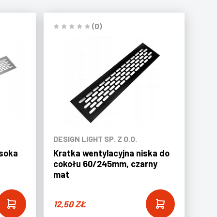
(0)
DESIGN LIGHT SP. Z O.O.
ysoka
Kratka wentylacyjna niska do
cokołu 60/245mm, czarny
mat
12,50
ZŁ