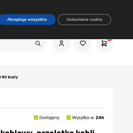
O nas
Usługi
Praca
Aktualności
E-rozkrój
Akceptuję wszystkie
Ustawienia cookie
 60 biały
Dostępny
Wysyłka w:
24h
kablowy, przelotka kabli