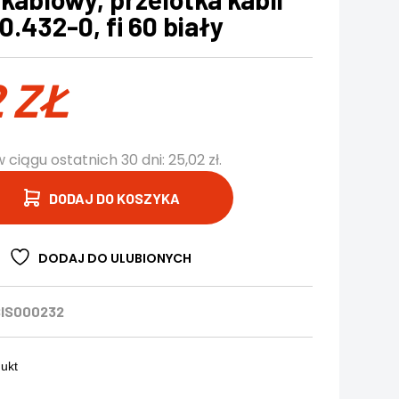
0.432-0, fi 60 biały
2
ZŁ
w ciągu ostatnich 30 dni:
25,02
zł
.
DODAJ DO KOSZYKA
DODAJ DO ULUBIONYCH
IS000232
dukt