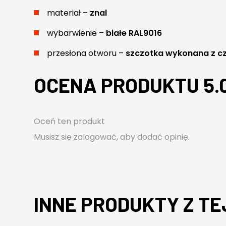
materiał –
znal
wybarwienie –
białe RAL9016
przesłona otworu –
szczotka wykonana z cz
OCENA PRODUKTU 5.
Oceń ten produkt
Musisz się
zalogować
, aby dodać opinię.
INNE PRODUKTY Z TE