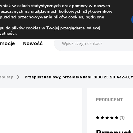
ównież w celach statystycznych oraz pomocy w naszych
amieszczanych na urządzeniach końcowych użytkowników
dopuściłeś przechowywanie plików cookies, będą one
pu do plików cookies w Twojej przeglądarce. Więcej
ywatnośc
i.
omocje
Nowość
zepusty
Przepust kablowy, przelotka kabli SISO 25.20.432-0, fi
PRODUCENT
(1)
Przepust 