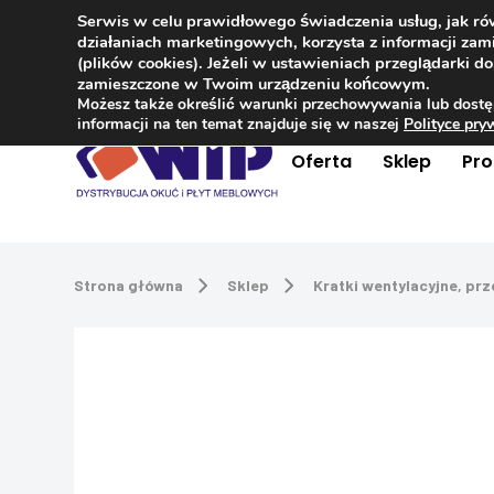
Serwis w celu prawidłowego świadczenia usług, jak r
Kontakt
+48 504 181 848
działaniach marketingowych, korzysta z informacji z
(plików cookies). Jeżeli w ustawieniach przeglądarki 
zamieszczone w Twoim urządzeniu końcowym.
Możesz także określić warunki przechowywania lub dostę
informacji na ten temat znajduje się w naszej
Polityce pr
Oferta
Sklep
Pr
Strona główna
Sklep
Kratki wentylacyjne, pr