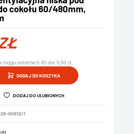
do cokołu 60/480mm,
m
ZŁ
w ciągu ostatnich 30 dni:
11,50
zł
.
DODAJ DO KOSZYKA
DODAJ DO ULUBIONYCH
29-00812/1
dukt