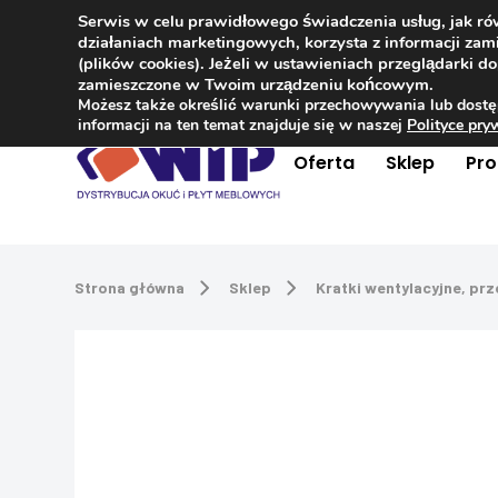
Serwis w celu prawidłowego świadczenia usług, jak r
Kontakt
+48 504 181 848
działaniach marketingowych, korzysta z informacji z
(plików cookies). Jeżeli w ustawieniach przeglądarki 
zamieszczone w Twoim urządzeniu końcowym.
Możesz także określić warunki przechowywania lub dostę
informacji na ten temat znajduje się w naszej
Polityce pr
Oferta
Sklep
Pr
Strona główna
Sklep
Kratki wentylacyjne, pr