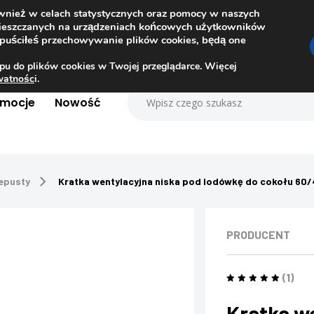
ównież w celach statystycznych oraz pomocy w naszych
amieszczanych na urządzeniach końcowych użytkowników
dopuściłeś przechowywanie plików cookies, będą one
pu do plików cookies w Twojej przeglądarce. Więcej
ywatnośc
i.
omocje
Nowość
zepusty
Kratka wentylacyjna niska pod lodówkę do cokołu 60
PRODUCENT
(1)
Kratka w