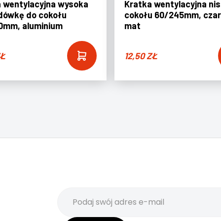
 wentylacyjna wysoka
Kratka wentylacyjna ni
dówkę do cokołu
cokołu 60/245mm, cza
0mm, aluminium
mat
Ł
12,50
ZŁ