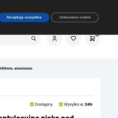
O nas
Usługi
Praca
Aktualności
E-rozkrój
Akceptuję wszystkie
Ustawienia cookie
/480mm, aluminium
Dostępny
Wysyłka w:
24h
entylacyjna niska pod