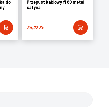
ska do
Przepust kablowy fi 60 metal
rny
satyna
24,22
ZŁ