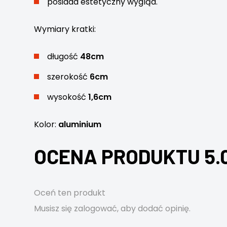
posiada estetyczny wygląd.
Wymiary kratki:
długość
48cm
szerokość
6cm
wysokość
1,6cm
Kolor:
aluminium
OCENA PRODUKTU 5.
Oceń ten produkt
Musisz się
zalogować
, aby dodać opinię.