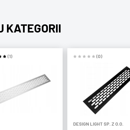
J KATEGORII
(1)
(0)
DESIGN LIGHT SP. Z O.O.