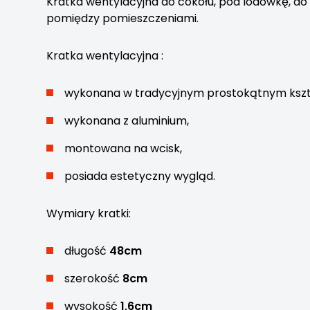
Kratka wentylacyjna do cokołu, pod lodówkę, do
pomiędzy pomieszczeniami.
Kratka wentylacyjna :
wykonana w tradycyjnym prostokątnym kszta
wykonana z aluminium,
montowana na wcisk,
posiada estetyczny wygląd.
Wymiary kratki:
długość
48cm
szerokość
8cm
wysokość
1,6cm