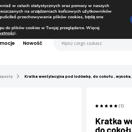
ównież w celach statystycznych oraz pomocy w naszych
amieszczanych na urządzeniach końcowych użytkowników
dopuściłeś przechowywanie plików cookies, będą one
pu do plików cookies w Twojej przeglądarce. Więcej
ywatnośc
i.
omocje
Nowość
zepusty
Kratka wentylacyjna pod lodówkę, do cokołu , wyso
(1)
Kratka w
do cokoł