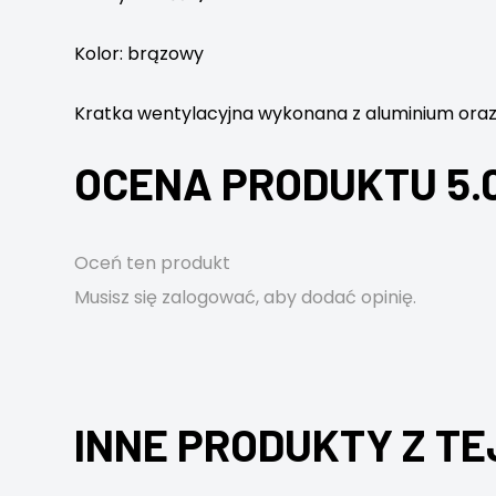
Kolor: brązowy
Kratka wentylacyjna wykonana z aluminium ora
OCENA PRODUKTU 5.
Oceń ten produkt
Musisz się
zalogować
, aby dodać opinię.
INNE PRODUKTY Z TE