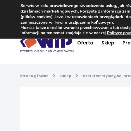
Serwis w celu prawidłowego świadczenia usług, jak r
Kontakt
+48 504 181 848
działaniach marketingowych, korzysta z informacji z
(plików cookies). Jeżeli w ustawieniach przeglądarki 
zamieszczone w Twoim urządzeniu końcowym.
Możesz także określić warunki przechowywania lub dostę
informacji na ten temat znajduje się w naszej
Polityce pr
Oferta
Sklep
Pr
Strona główna
Sklep
Kratki wentylacyjne, pr