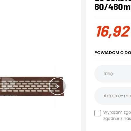
80/480
16,9
POWIADOM O DO
Wyrażam zgo
zgodnie z na