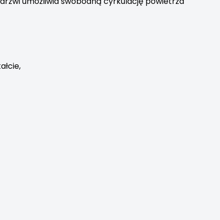
 drzwi umożliwia swobodną cyrkulację powietrza
łcie,