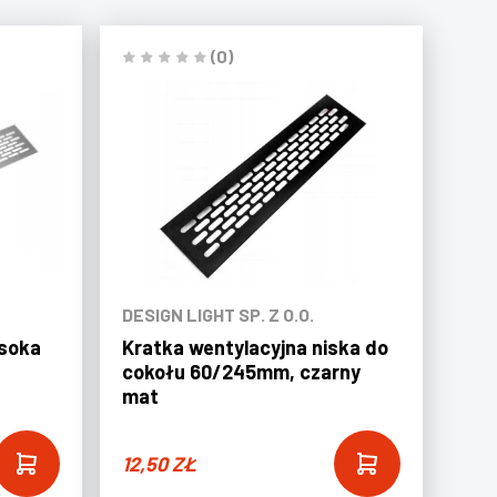
(0)
DESIGN LIGHT SP. Z O.O.
ysoka
Kratka wentylacyjna niska do
cokołu 60/245mm, czarny
mat
12,50
ZŁ