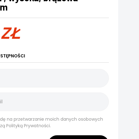
mm
2
ZŁ
STĘPNOŚCI
dę na przetwarzanie moich danych osobowych
szą
Polityką Prywatności.