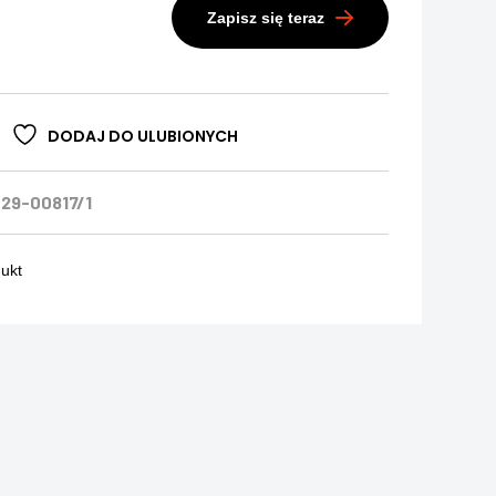
Zapisz się teraz
DODAJ DO ULUBIONYCH
29-00817/1
dukt