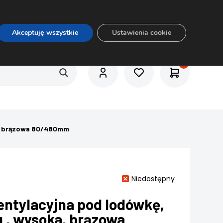
O nas
Usługi
Praca
Aktualności
E-rozkrój
Akceptuję wszystkie
Ustawienia cookie
ka, brązowa 80/480mm
Niedostępny
entylacyjna pod lodówkę,
u , wysoka, brązowa