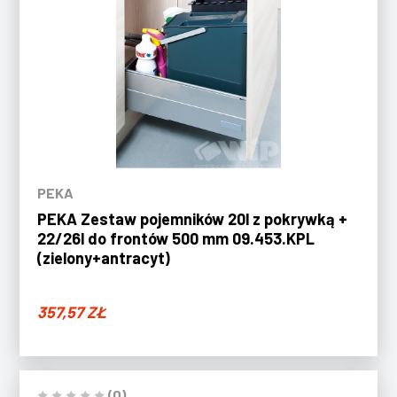
PEKA
PEKA Zestaw pojemników 20l z pokrywką +
22/26l do frontów 500 mm 09.453.KPL
(zielony+antracyt)
357,57
ZŁ
(0)