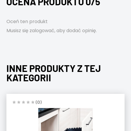
OCENA PRODUKTU 0/5
Oceń ten produkt
Musisz się
zalogować
, aby dodać opinię.
INNE PRODUKTY Z TEJ
KATEGORII
(0)