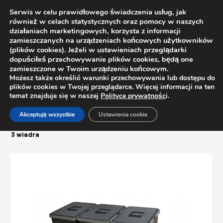
Serwis w celu prawidłowego świadczenia usług, jak
również w celach statystycznych oraz pomocy w naszych
działaniach marketingowych, korzysta z informacji
zamieszczanych na urządzeniach końcowych użytkowników
(plików cookies). Jeżeli w ustawieniach przeglądarki
dopuściłeś przechowywanie plików cookies, będą one
zamieszczone w Twoim urządzeniu końcowym.
Możesz także określić warunki przechowywania lub dostępu do
plików cookies w Twojej przeglądarce. Więcej informacji na ten
temat znajduje się w naszej
Polityce prywatnośc
i.
Strona główna
Sklep
Akceptuję wszystkie
Ustawienia cookie
Segregatory na śmieci
Pojemnik do segregacji śmieci, kosz do szuflady CASA 90 –
3 wiadra