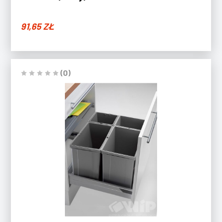
91,65
ZŁ
(0)