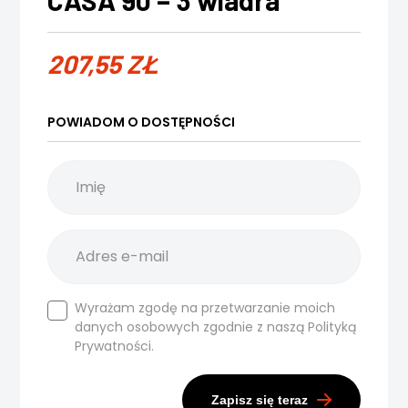
CASA 90 – 3 wiadra
207,55
ZŁ
POWIADOM O DOSTĘPNOŚCI
Wyrażam zgodę na przetwarzanie moich
danych osobowych zgodnie z naszą
Polityką
Prywatności.
Zapisz się teraz