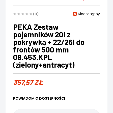
(0)
Niedostępny
PEKA Zestaw
pojemników 20l z
pokrywką + 22/26l do
frontów 500 mm
09.453.KPL
(zielony+antracyt)
357,57
ZŁ
POWIADOM O DOSTĘPNOŚCI