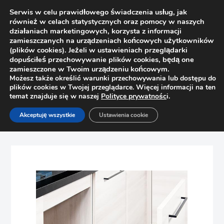
Serwis w celu prawidłowego świadczenia usług, jak
również w celach statystycznych oraz pomocy w naszych
działaniach marketingowych, korzysta z informacji
zamieszczanych na urządzeniach końcowych użytkowników
(plików cookies). Jeżeli w ustawieniach przeglądarki
dopuściłeś przechowywanie plików cookies, będą one
zamieszczone w Twoim urządzeniu końcowym.
Możesz także określić warunki przechowywania lub dostępu do
plików cookies w Twojej przeglądarce. Więcej informacji na ten
temat znajduje się w naszej
Polityce prywatnośc
i.
Strona główna
Sklep
Bez kategorii
Akceptuję wszystkie
Ustawienia cookie
PEKA Zestaw pojemników 20l z pokrywką + 22/26l do
frontów 500 mm 09.453.KPL (zielony+antracyt)