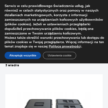
Serwis w celu prawidłowego świadczenia usług, jak
również w celach statystycznych oraz pomocy w naszych
działaniach marketingowych, korzysta z informacji
zamieszczanych na urządzeniach końcowych użytkowników
(plików cookies). Jeżeli w ustawieniach przeglądarki
dopuściłeś przechowywanie plików cookies, będą one
zamieszczone w Twoim urządzeniu końcowym.
Możesz także określić warunki przechowywania lub dostępu do
plików cookies w Twojej przeglądarce. Więcej informacji na ten
temat znajduje się w naszej
Polityce prywatnośc
i.
Strona główna
Sklep
Akceptuję wszystkie
Ustawienia cookie
Segregatory na śmieci
Pojemnik do segregacji śmieci, kosz do szuflady CASA 60 –
3 wiadra