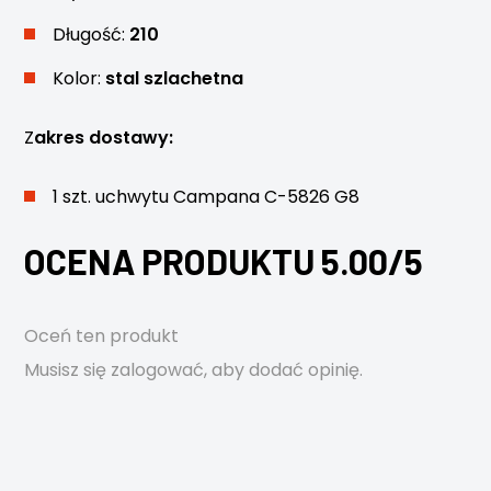
Długość:
210
Kolor:
stal szlachetna
Z
akres dostawy:
1 szt. uchwytu Campana C-5826 G8
OCENA PRODUKTU 5.00/5
Oceń ten produkt
Musisz się
zalogować
, aby dodać opinię.