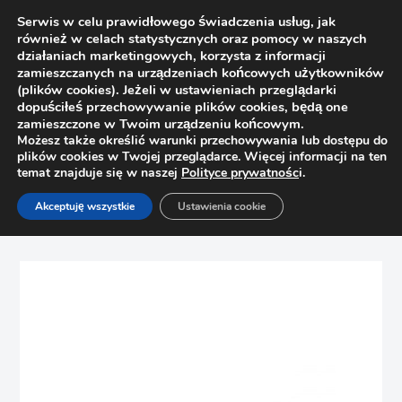
Serwis w celu prawidłowego świadczenia usług, jak
również w celach statystycznych oraz pomocy w naszych
działaniach marketingowych, korzysta z informacji
zamieszczanych na urządzeniach końcowych użytkowników
(plików cookies). Jeżeli w ustawieniach przeglądarki
dopuściłeś przechowywanie plików cookies, będą one
zamieszczone w Twoim urządzeniu końcowym.
Możesz także określić warunki przechowywania lub dostępu do
plików cookies w Twojej przeglądarce. Więcej informacji na ten
temat znajduje się w naszej
Polityce prywatnośc
i.
Strona główna
Sklep
Uchwyty
Akceptuję wszystkie
Ustawienia cookie
Uchwyt meblowy CAMPANA Nomet C-5826 G8 efek stali
szlachetnej