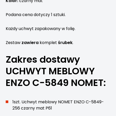
Kolor:
czarny mat
Podana cena dotyczy 1 sztuki.
Każdy uchwyt zapakowany w folię.
Zestaw
zawiera
komplet
śrubek
.
Zakres dostawy
UCHWYT MEBLOWY
ENZO C-5849 NOMET
:
1szt. Uchwyt meblowy NOMET ENZO C-5849-
256 czarny mat P61