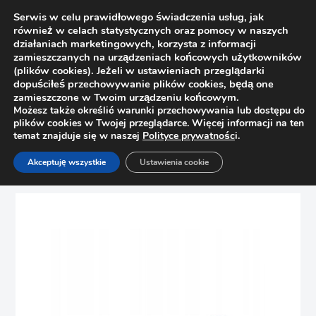
Serwis w celu prawidłowego świadczenia usług, jak
również w celach statystycznych oraz pomocy w naszych
działaniach marketingowych, korzysta z informacji
zamieszczanych na urządzeniach końcowych użytkowników
(plików cookies). Jeżeli w ustawieniach przeglądarki
dopuściłeś przechowywanie plików cookies, będą one
zamieszczone w Twoim urządzeniu końcowym.
Możesz także określić warunki przechowywania lub dostępu do
plików cookies w Twojej przeglądarce. Więcej informacji na ten
temat znajduje się w naszej
Polityce prywatnośc
i.
Strona główna
Sklep
Uchwyty
Akceptuję wszystkie
Ustawienia cookie
Uchwyt meblowy NOMET ENZO C-5849-256 czarny mat P61