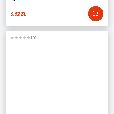
9,52
ZŁ
(0)