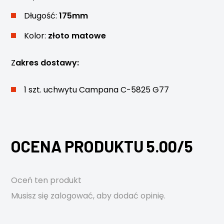
Długość:
175mm
Kolor:
złoto matowe
Z
akres dostawy:
1 szt. uchwytu Campana C-5825 G77
OCENA PRODUKTU 5.00/5
Oceń ten produkt
Musisz się
zalogować
, aby dodać opinię.