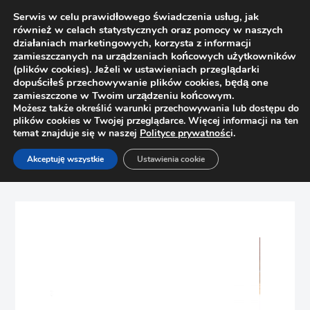
Serwis w celu prawidłowego świadczenia usług, jak
również w celach statystycznych oraz pomocy w naszych
działaniach marketingowych, korzysta z informacji
zamieszczanych na urządzeniach końcowych użytkowników
(plików cookies). Jeżeli w ustawieniach przeglądarki
dopuściłeś przechowywanie plików cookies, będą one
zamieszczone w Twoim urządzeniu końcowym.
Możesz także określić warunki przechowywania lub dostępu do
plików cookies w Twojej przeglądarce. Więcej informacji na ten
temat znajduje się w naszej
Polityce prywatnośc
i.
Strona główna
Sklep
Uchwyty
Akceptuję wszystkie
Ustawienia cookie
Uchwyt meblowy CAMPANA Nomet C-5825.G77, złoto
matowe