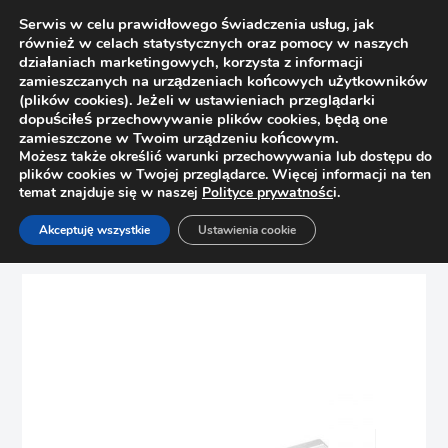
Serwis w celu prawidłowego świadczenia usług, jak
również w celach statystycznych oraz pomocy w naszych
działaniach marketingowych, korzysta z informacji
zamieszczanych na urządzeniach końcowych użytkowników
(plików cookies). Jeżeli w ustawieniach przeglądarki
dopuściłeś przechowywanie plików cookies, będą one
zamieszczone w Twoim urządzeniu końcowym.
Możesz także określić warunki przechowywania lub dostępu do
plików cookies w Twojej przeglądarce. Więcej informacji na ten
temat znajduje się w naszej
Polityce prywatnośc
i.
Strona główna
Sklep
Uchwyty
Akceptuję wszystkie
Ustawienia cookie
Uchwyt meblowy CAMPANA Nomet C-5823 G6, chrom mat