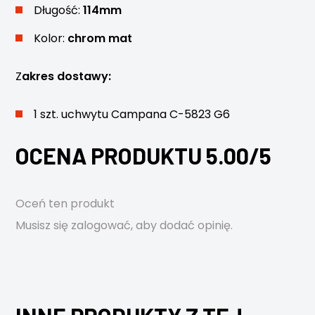
Długość:
114mm
Kolor:
chrom mat
Z
akres dostawy:
1 szt. uchwytu Campana C-5823 G6
OCENA PRODUKTU 5.00/5
Oceń ten produkt
Musisz się
zalogować
, aby dodać opinię.