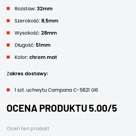
Rozstaw:
32mm
Szerokość:
8,5mm
Wysokość:
28mm
Długość:
51mm
Kolor:
chrom mat
Z
akres dostawy:
1 szt. uchwytu Campana C-5821 G6
OCENA PRODUKTU 5.00/5
Oceń ten produkt