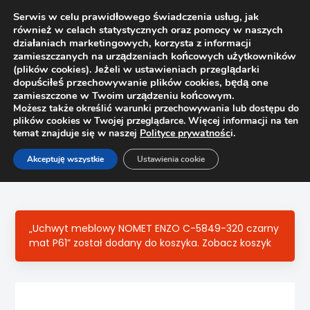
Serwis w celu prawidłowego świadczenia usług, jak
również w celach statystycznych oraz pomocy w naszych
1
działaniach marketingowych, korzysta z informacji
zamieszczanych na urządzeniach końcowych użytkowników
(plików cookies). Jeżeli w ustawieniach przeglądarki
dopuściłeś przechowywanie plików cookies, będą one
zamieszczone w Twoim urządzeniu końcowym.
Możesz także określić warunki przechowywania lub dostępu do
plików cookies w Twojej przeglądarce. Więcej informacji na ten
temat znajduje się w naszej
Polityce prywatnośc
i.
Strona główna
Sklep
Uchwyty
Akceptuję wszystkie
Ustawienia cookie
Uchwyt meblowy CAMPANA Nomet C-5821 G6, chrom mat
„Uchwyt meblowy NOMET ENZO C-5849-320 czarny
mat P61” został dodany do koszyka.
Zobacz koszyk