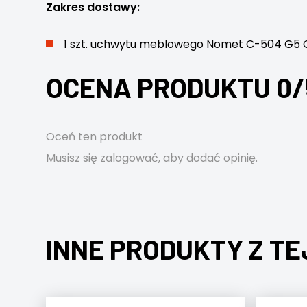
Zakres dostawy:
1 szt. uchwytu meblowego Nomet C-504 G5 OL
OCENA PRODUKTU 0/
Oceń ten produkt
Musisz się
zalogować
, aby dodać opinię.
INNE PRODUKTY Z TE