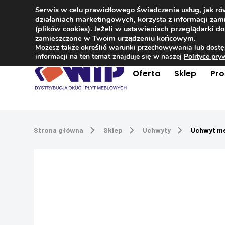
Serwis w celu prawidłowego świadczenia usług, jak r
Kontakt
+48 504 181 848
działaniach marketingowych, korzysta z informacji z
(plików cookies). Jeżeli w ustawieniach przeglądarki 
zamieszczone w Twoim urządzeniu końcowym.
Możesz także określić warunki przechowywania lub dostę
informacji na ten temat znajduje się w naszej
Polityce pr
Oferta
Sklep
Pr
Strona główna
Sklep
Uchwyty
Uchwyt me