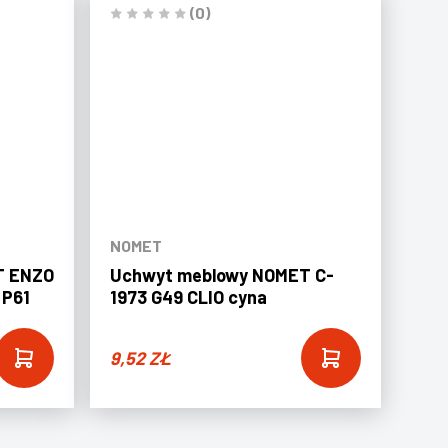
(0)
NOMET
T ENZO
Uchwyt meblowy NOMET C-
 P61
1973 G49 CLIO cyna
9,52
ZŁ