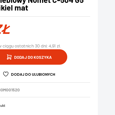
ikiel mat
ZŁ
w ciągu ostatnich 30 dni:
4,91
zł
.
DODAJ DO KOSZYKA
DODAJ DO ULUBIONYCH
NOM001520
dukt