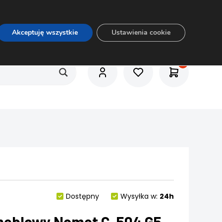
O nas
Usługi
Praca
Aktualności
E-rozkrój
Akceptuję wszystkie
Ustawienia cookie
Dostępny
Wysyłka w:
24h
eblowy Nomet C-504 G5