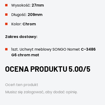
Wysokość:
27mm
Długość:
209mm
Kolor:
Chrom
Zakres dostawy:
1szt. Uchwyt meblowy SONGO Nomet
C-3486
G6 chrom mat
OCENA PRODUKTU 5.00/5
Oceń ten produkt
Musisz się
zalogować
, aby dodać opinię.