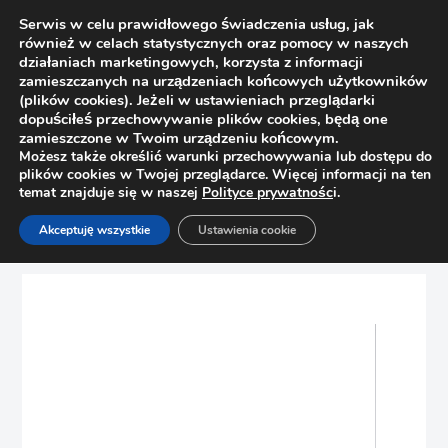
Serwis w celu prawidłowego świadczenia usług, jak
również w celach statystycznych oraz pomocy w naszych
działaniach marketingowych, korzysta z informacji
zamieszczanych na urządzeniach końcowych użytkowników
(plików cookies). Jeżeli w ustawieniach przeglądarki
dopuściłeś przechowywanie plików cookies, będą one
zamieszczone w Twoim urządzeniu końcowym.
Możesz także określić warunki przechowywania lub dostępu do
plików cookies w Twojej przeglądarce. Więcej informacji na ten
temat znajduje się w naszej
Polityce prywatnośc
i.
Strona główna
Sklep
Uchwyty
Akceptuję wszystkie
Ustawienia cookie
Uchwyt meblowy SONGO Nomet C-3486 G6 chrom mat