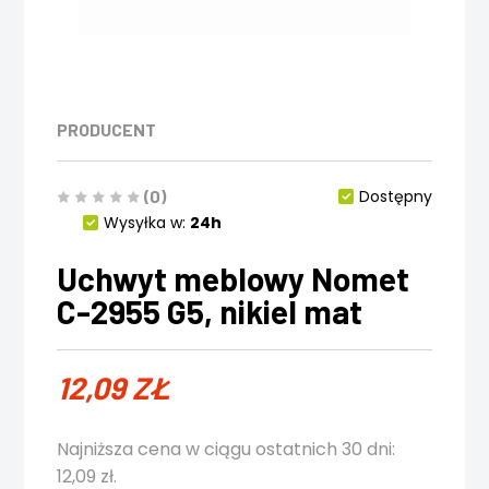
PRODUCENT
(0)
Dostępny
Wysyłka w:
24h
Uchwyt meblowy Nomet
C-2955 G5, nikiel mat
12,09
ZŁ
Najniższa cena w ciągu ostatnich 30 dni:
12,09
zł
.