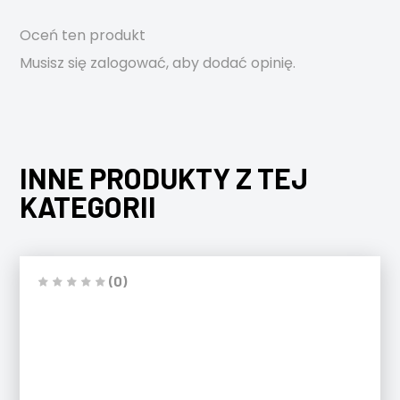
Oceń ten produkt
Musisz się
zalogować
, aby dodać opinię.
INNE PRODUKTY Z TEJ
KATEGORII
(0)