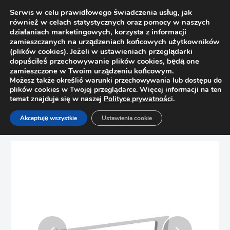
Serwis w celu prawidłowego świadczenia usług, jak
również w celach statystycznych oraz pomocy w naszych
działaniach marketingowych, korzysta z informacji
zamieszczanych na urządzeniach końcowych użytkowników
(plików cookies). Jeżeli w ustawieniach przeglądarki
dopuściłeś przechowywanie plików cookies, będą one
zamieszczone w Twoim urządzeniu końcowym.
Możesz także określić warunki przechowywania lub dostępu do
plików cookies w Twojej przeglądarce. Więcej informacji na ten
temat znajduje się w naszej
Polityce prywatnośc
i.
Strona główna
Sklep
Uchwyty
Akceptuję wszystkie
Ustawienia cookie
Uchwyt meblowy TECHNO Nomet C-1145 P60 biały połysk