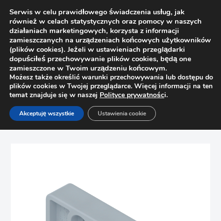
Serwis w celu prawidłowego świadczenia usług, jak
również w celach statystycznych oraz pomocy w naszych
działaniach marketingowych, korzysta z informacji
zamieszczanych na urządzeniach końcowych użytkowników
(plików cookies). Jeżeli w ustawieniach przeglądarki
dopuściłeś przechowywanie plików cookies, będą one
zamieszczone w Twoim urządzeniu końcowym.
Możesz także określić warunki przechowywania lub dostępu do
plików cookies w Twojej przeglądarce. Więcej informacji na ten
temat znajduje się w naszej
Polityce prywatnośc
i.
Strona główna
Sklep
Prowadnice
Akceptuję wszystkie
Ustawienia cookie
Zaczep tylny prowadnicy Tandem / Movento Blum
T51.7000.01