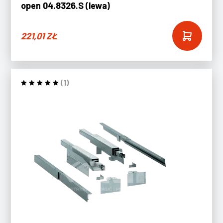
open 04.8326.S (lewa)
221,01
ZŁ
(1)