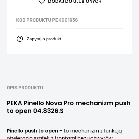
DODAJ DO ULUBIONYCH
KOD PRODUKTU
PEK001636
Zapytaj o produkt
OPIS PRODUKTU
PEKA Pinello Nova Pro mechanizm push
to open 04.8326.S
Pinello push to open
– to mechanizm z funkcją
otwierania szafek z frontami bez uchwytów.