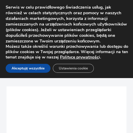
Serwis w celu prawidłowego świadczenia usług, jak
również w celach statystycznych oraz pomocy w naszych
działaniach marketingowych, korzysta z informacji
zamieszczanych na urządzeniach końcowych użytkowników
(plików cookies). Jeżeli w ustawieniach przeglądarki
dopuściłeś przechowywanie plików cookies, będą one
zamieszczone w Twoim urządzeniu końcowym.
Możesz także określić warunki przechowywania lub dostępu do
plików cookies w Twojej przeglądarce. Więcej informacji na ten
temat znajduje się w naszej
Polityce prywatnośc
i.
Strona główna
Sklep
Bez kategorii
Akceptuję wszystkie
Ustawienia cookie
PEKA Pinello Nova Pro mechanizm push to open 04.8326.S
(lewa)