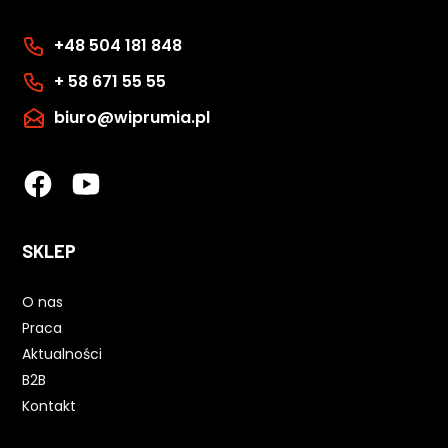
+48 504 181 848
+ 58 671 55 55
biuro@wiprumia.pl
SKLEP
O nas
Praca
Aktualności
B2B
Kontakt