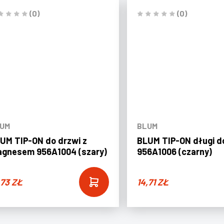
(0)
(0)
UM
BLUM
UM TIP-ON do drzwi z
BLUM TIP-ON długi d
gnesem 956A1004 (szary)
956A1006 (czarny)
,73
ZŁ
14,71
ZŁ