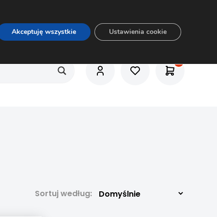
O nas
Usługi
Praca
Aktualności
E-rozkrój
Akceptuję wszystkie
Ustawienia cookie
Sortuj według: