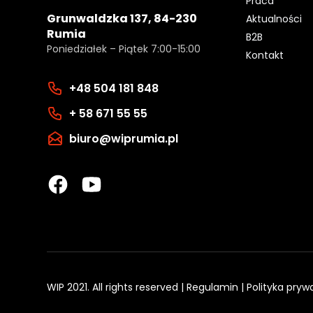
Praca
Grunwaldzka 137, 84-230
Aktualności
Rumia
B2B
Poniedziałek – Piątek 7:00-15:00
Kontakt
+48 504 181 848
+ 58 671 55 55
biuro@wiprumia.pl
WIP 2021. All rights reserved |
Regulamin
|
Polityka pryw