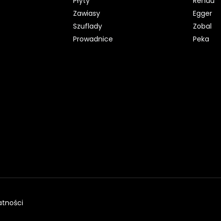
Płyty
Rehau
Zawiasy
Egger
Szuflady
Zobal
Prowadnice
Peka
atności