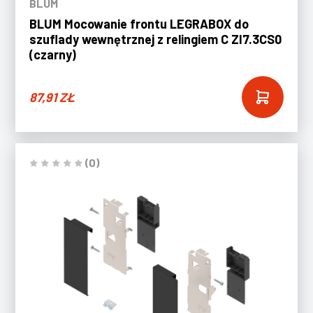
BLUM
BLUM Mocowanie frontu LEGRABOX do
szuflady wewnętrznej z relingiem C ZI7.3CS0
(czarny)
87,91
ZŁ
(0)