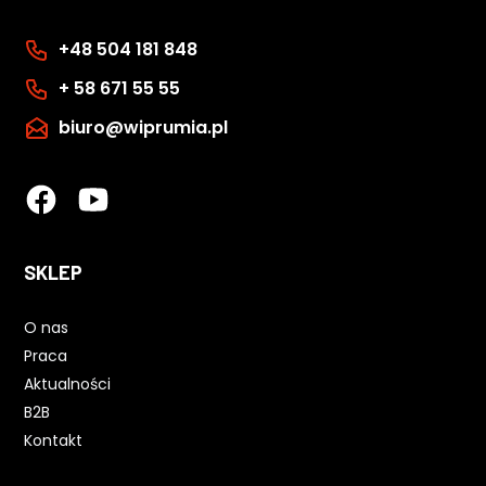
+48 504 181 848
+ 58 671 55 55
biuro@wiprumia.pl
SKLEP
O nas
Praca
Aktualności
B2B
Kontakt