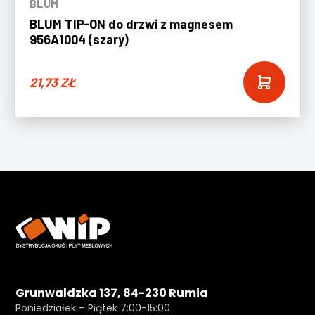
BLUM
BLUM TIP-ON do drzwi z magnesem
956A1004 (szary)
21,73
ZŁ
Grunwaldzka 137, 84-230 Rumia
Poniedziałek – Piątek 7:00-15:00