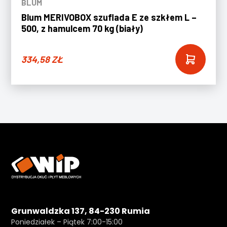
BLUM
Blum MERIVOBOX szuflada E ze szkłem L –
500, z hamulcem 70 kg (biały)
334,58
ZŁ
Grunwaldzka 137, 84-230 Rumia
Poniedziałek – Piątek 7:00-15:00