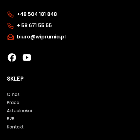
+48 504 181 848
+ 58 671 55 55
biuro@wiprumia.pl
SKLEP
O nas
Praca
Aktualności
B2B
Kontakt