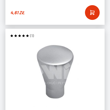
4,61
ZŁ
(1)