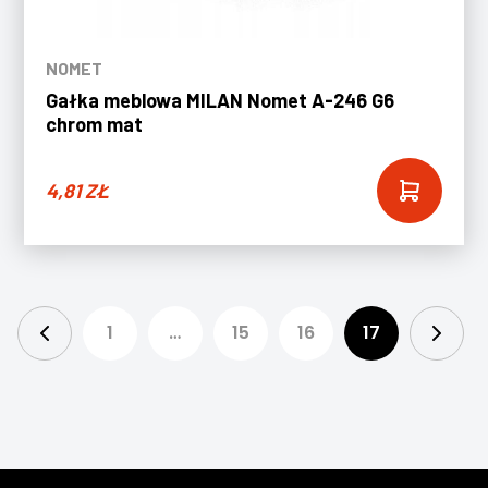
NOMET
Gałka meblowa MILAN Nomet A-246 G6
chrom mat
4,81
ZŁ
1
…
15
16
17