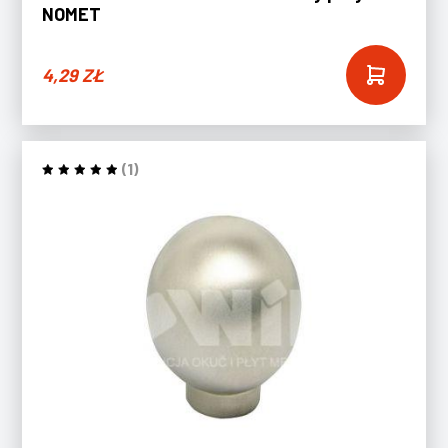
NOMET
4,29
ZŁ
(1)