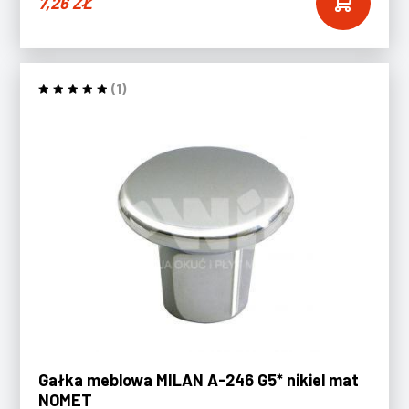
7,26
ZŁ
(1)
Gałka meblowa MILAN A-246 G5* nikiel mat
NOMET