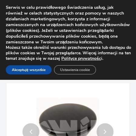
Serwis w celu prawidłowego świadczenia usług, jak
również w celach statystycznych oraz pomocy w naszych
działaniach marketingowych, korzysta z informacji
zamieszczanych na urządzeniach końcowych użytkowników
(plików cookies). Jeżeli w ustawieniach przeglądarki
dopuściłeś przechowywanie plików cookies, będą one
zamieszczone w Twoim urządzeniu końcowym.
Możesz także określić warunki przechowywania lub dostępu do
plików cookies w Twojej przeglądarce. Więcej informacji na ten
temat znajduje się w naszej
Polityce prywatnośc
i.
Strona główna
Sklep
Uchwyty
Akceptuję wszystkie
Ustawienia cookie
Gałka meblowa A-400 P59* czarny połysk NOMET