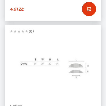
4,51
ZŁ
(0)