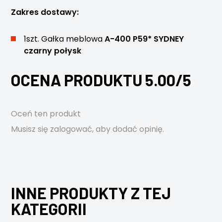
Zakres dostawy:
1szt. Gałka meblowa
A-400 P59* SYDNEY
czarny połysk
OCENA PRODUKTU 5.00/5
Oceń ten produkt
Musisz się
zalogować
, aby dodać opinię.
INNE PRODUKTY Z TEJ
KATEGORII