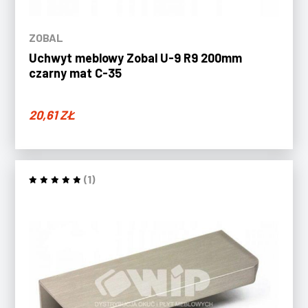
ZOBAL
Uchwyt meblowy Zobal U-9 R9 200mm
czarny mat C-35
20,61
ZŁ
(1)