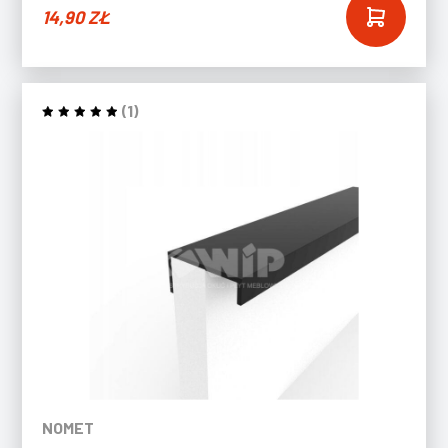
14,90
ZŁ
(1)
NOMET