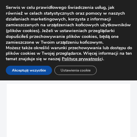
Serwis w celu prawidłowego świadczenia usług, jak
również w celach statystycznych oraz pomocy w naszych
działaniach marketingowych, korzysta z informacji
zamieszczanych na urządzeniach końcowych użytkowników
(plików cookies). Jeżeli w ustawieniach przeglądarki
dopuściłeś przechowywanie plików cookies, będą one
zamieszczone w Twoim urządzeniu końcowym.
Możesz także określić warunki przechowywania lub dostępu do
plików cookies w Twojej przeglądarce. Więcej informacji na ten
temat znajduje się w naszej
Polityce prywatnośc
i.
Strona główna
Sklep
Uchwyty
Akceptuję wszystkie
Ustawienia cookie
Uchwyt meblowy VERA C-4909A-350 P60 biały połysk