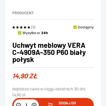
PRODUCENT
(1)
Dostępny
Wysyłka w:
24h
Uchwyt meblowy VERA
C-4909A-350 P60 biały
połysk
14,90
ZŁ
Najniższa cena w ciągu ostatnich 30 dni:
14,90
zł
.
DODAJ DO