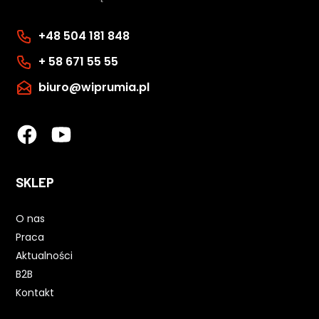
+48 504 181 848
+ 58 671 55 55
biuro@wiprumia.pl
SKLEP
O nas
Praca
Aktualności
B2B
Kontakt