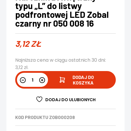
typu „L” do listwy
podfrontowej LED Zobal
czarny nr 050 008 16
3,12
ZŁ
Najniższa cena w ciągu ostatnich 30 dni:
3,12
zł
.
DODAJ DO
KOSZYKA
DODAJ DO ULUBIONYCH
KOD PRODUKTU
ZOB000208