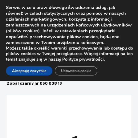
Serwis w celu prawidłowego świadczenia usług, jak
również w celach statystycznych oraz pomocy w naszych
działaniach marketingowych, korzysta z informacji
zamieszczanych na urządzeniach końcowych użytkowników
(plików cookies). Jeżeli w ustawieniach przeglądarki
dopuściłeś przechowywanie plików cookies, będą one
zamieszczone w Twoim urządzeniu końcowym.
Możesz także określić warunki przechowywania lub dostępu do
plików cookies w Twojej przeglądarce. Więcej informacji na ten
temat znajduje się w naszej
Polityce prywatnośc
i.
Strona główna
Sklep
Akceptuję wszystkie
Ustawienia cookie
Listwy, cokoły, profile, drążki
Narożnik zewnętrzny typu „L” do listwy podfrontowej LED
Zobal czarny nr 050 008 16