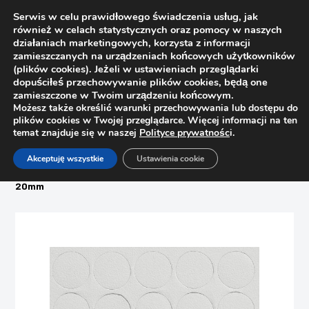
Serwis w celu prawidłowego świadczenia usług, jak
również w celach statystycznych oraz pomocy w naszych
działaniach marketingowych, korzysta z informacji
zamieszczanych na urządzeniach końcowych użytkowników
(plików cookies). Jeżeli w ustawieniach przeglądarki
dopuściłeś przechowywanie plików cookies, będą one
zamieszczone w Twoim urządzeniu końcowym.
Możesz także określić warunki przechowywania lub dostępu do
plików cookies w Twojej przeglądarce. Więcej informacji na ten
temat znajduje się w naszej
Polityce prywatnośc
i.
Strona główna
Sklep
Akceptuję wszystkie
Ustawienia cookie
Woski, pisaki, zaślepki, filce
Zaślepka meblowa samoprzylepna 303 Szary biały U775 fi
20mm