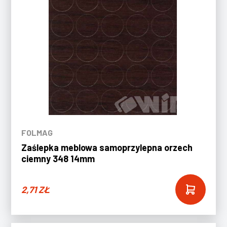
FOLMAG
Zaślepka meblowa samoprzylepna orzech
ciemny 348 14mm
2,71
ZŁ