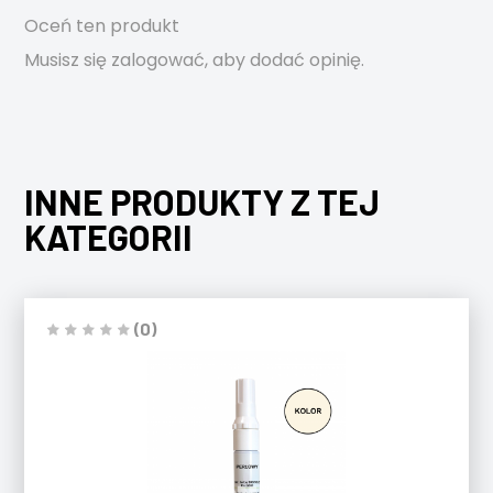
Oceń ten produkt
Musisz się
zalogować
, aby dodać opinię.
INNE PRODUKTY Z TEJ
KATEGORII
(0)