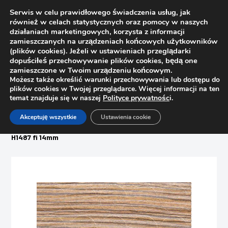
Serwis w celu prawidłowego świadczenia usług, jak
również w celach statystycznych oraz pomocy w naszych
działaniach marketingowych, korzysta z informacji
zamieszczanych na urządzeniach końcowych użytkowników
(plików cookies). Jeżeli w ustawieniach przeglądarki
dopuściłeś przechowywanie plików cookies, będą one
zamieszczone w Twoim urządzeniu końcowym.
Możesz także określić warunki przechowywania lub dostępu do
plików cookies w Twojej przeglądarce. Więcej informacji na ten
temat znajduje się w naszej
Polityce prywatnośc
i.
Strona główna
Sklep
Akceptuję wszystkie
Ustawienia cookie
Woski, pisaki, zaślepki, filce
Zaślepka meblowa samoprzylepna 329 sosna bramberg,
H1487 fi 14mm