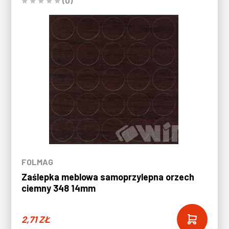
(0)
FOLMAG
Zaślepka meblowa samoprzylepna orzech
ciemny 348 14mm
2,71
ZŁ