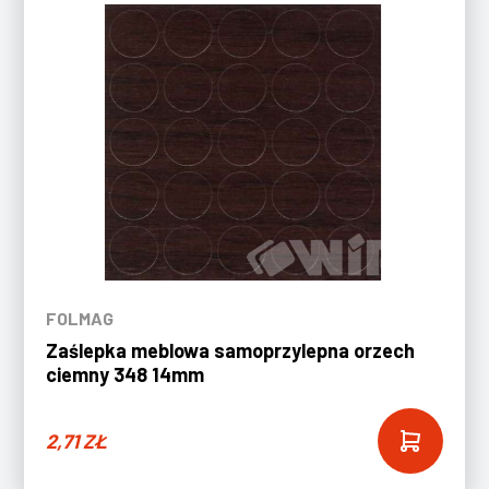
FOLMAG
Zaślepka meblowa samoprzylepna orzech
ciemny 348 14mm
2,71
ZŁ