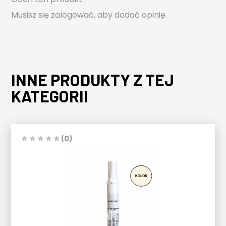
Musisz się
zalogować
, aby dodać opinię.
INNE PRODUKTY Z TEJ
KATEGORII
(0)