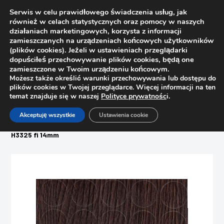
Serwis w celu prawidłowego świadczenia usług, jak
również w celach statystycznych oraz pomocy w naszych
działaniach marketingowych, korzysta z informacji
zamieszczanych na urządzeniach końcowych użytkowników
(plików cookies). Jeżeli w ustawieniach przeglądarki
dopuściłeś przechowywanie plików cookies, będą one
zamieszczone w Twoim urządzeniu końcowym.
Możesz także określić warunki przechowywania lub dostępu do
plików cookies w Twojej przeglądarce. Więcej informacji na ten
temat znajduje się w naszej
Polityce prywatnośc
i.
Strona główna
Sklep
Akceptuję wszystkie
Ustawienia cookie
Woski, pisaki, zaślepki, filce
Zaślepka meblowa samoprzylepna 834 Sherwood Mocca
H3325 fi 14mm