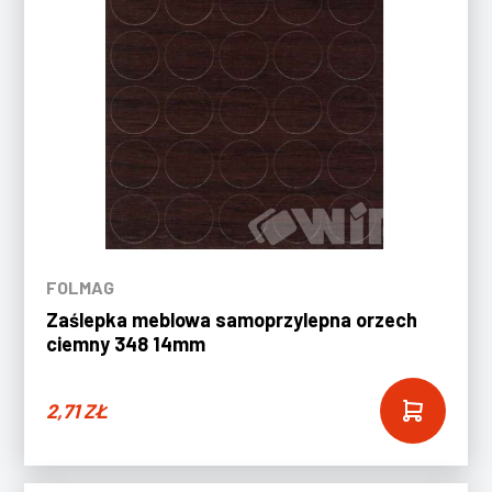
FOLMAG
Zaślepka meblowa samoprzylepna orzech
ciemny 348 14mm
2,71
ZŁ