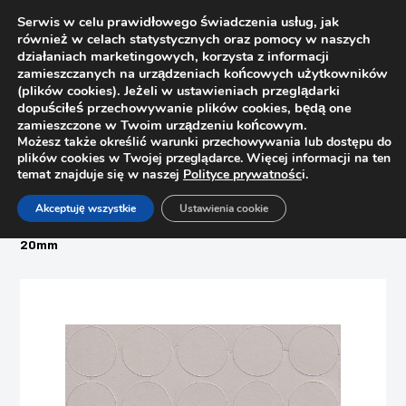
Serwis w celu prawidłowego świadczenia usług, jak
również w celach statystycznych oraz pomocy w naszych
działaniach marketingowych, korzysta z informacji
zamieszczanych na urządzeniach końcowych użytkowników
(plików cookies). Jeżeli w ustawieniach przeglądarki
dopuściłeś przechowywanie plików cookies, będą one
zamieszczone w Twoim urządzeniu końcowym.
Możesz także określić warunki przechowywania lub dostępu do
plików cookies w Twojej przeglądarce. Więcej informacji na ten
temat znajduje się w naszej
Polityce prywatnośc
i.
Strona główna
Sklep
Akceptuję wszystkie
Ustawienia cookie
Woski, pisaki, zaślepki, filce
Zaślepka meblowa samoprzylepna 063 Kaszmir U702 fi
20mm