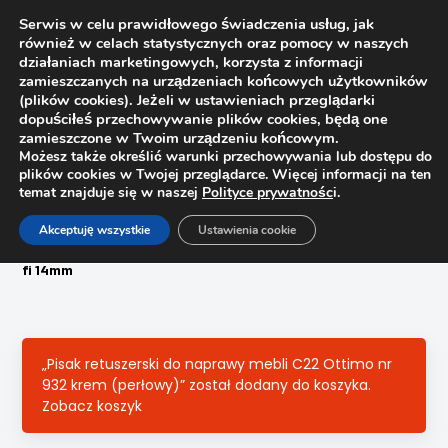
Serwis w celu prawidłowego świadczenia usług, jak
również w celach statystycznych oraz pomocy w naszych
1
działaniach marketingowych, korzysta z informacji
zamieszczanych na urządzeniach końcowych użytkowników
(plików cookies). Jeżeli w ustawieniach przeglądarki
dopuściłeś przechowywanie plików cookies, będą one
zamieszczone w Twoim urządzeniu końcowym.
Możesz także określić warunki przechowywania lub dostępu do
plików cookies w Twojej przeglądarce. Więcej informacji na ten
temat znajduje się w naszej
Polityce prywatnośc
i.
Strona główna
Sklep
Akceptuję wszystkie
Ustawienia cookie
Woski, pisaki, zaślepki, filce
Zaślepka meblowa samoprzylepna 527 Jesion navara H1250
fi 14mm
„Pisak retuszerski do naprawy mebli C22 Ottimo nr
932 krem (perłowy)” został dodany do koszyka.
Zobacz koszyk