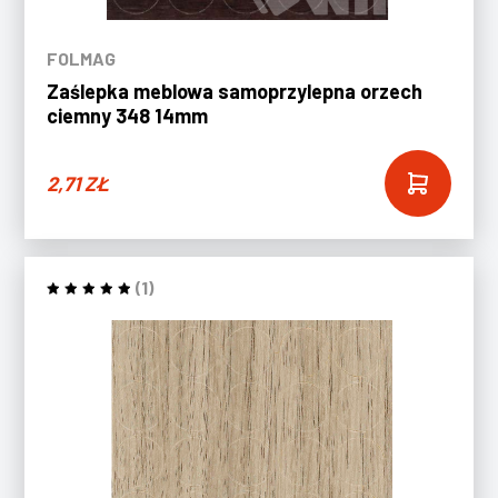
FOLMAG
Zaślepka meblowa samoprzylepna orzech
ciemny 348 14mm
2,71
ZŁ
(1)