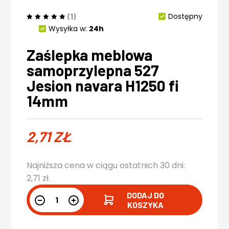
(1)
Dostępny
Wysyłka w:
24h
Zaślepka meblowa
samoprzylepna 527
Jesion navara H1250 fi
14mm
2,71
ZŁ
Najniższa cena w ciągu ostatnich 30 dni:
2,71
zł
.
DODAJ DO
KOSZYKA